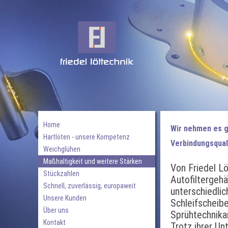
Home
Wir nehmen es g
Hartlöten - unsere Kompetenz
Verbindungsquali
Weichglühen
Maßhaltigkeit und weitere Stärken
Von Friedel Lö
Stückzahlen
Autofiltergehäu
Schnell, zuverlässig, europaweit
unterschiedlic
Unsere Kunden
Schleifscheibe
Über uns
Sprühtechnika
Kontakt
Trotz ihrer Un