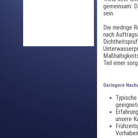
gemeinsam: Di
sein.
Die niedrige R
nach Auftrags
Dichtheitsprü
Unterwasserpr
Maßhaltigkeit
Teil einer sor
Geringere Nacha
Typische
geeignet
Erfahrun
unsere K
Frühzeiti
Vorhaben